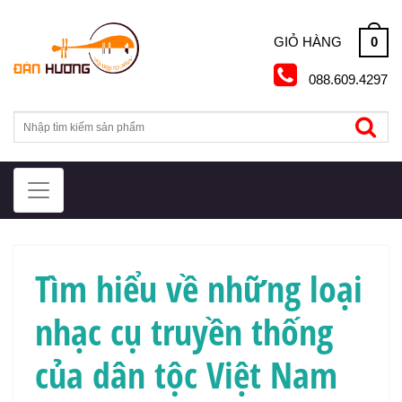
Skip
to
0
GIỎ HÀNG
content
088.609.4297
Tìm hiểu về những loại
nhạc cụ truyền thống
của dân tộc Việt Nam