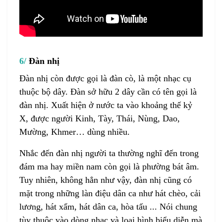
6/
Đàn nhị
Đàn nhị
còn được gọi là đàn cò, là một nhạc cụ
thuộc bộ dây. Đàn sở hữu 2 dây cần có tên gọi là
đàn nhị. Xuất hiện ở nước ta vào khoảng thế kỷ
X, được người Kinh, Tày, Thái, Nùng, Dao,
Mường, Khmer… dùng nhiều.
Nhắc đến
đàn nhị
người ta thường nghĩ đến trong
đám ma hay miền nam còn gọi là phường bát âm.
Tuy nhiên, không hẳn như vậy,
đàn nhị
cũng có
mặt trong những làn điệu dân ca như hát chèo, cải
lương, hát xẩm, hát dân ca, hòa tấu ... Nói chung
tùy thuộc vào dòng nhạc và loại hình biểu diễn mà