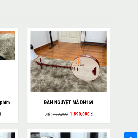
 phím
ĐÀN NGUYỆT MÃ DN169
1,890,000
đ
Giá :
1,990,000
đ