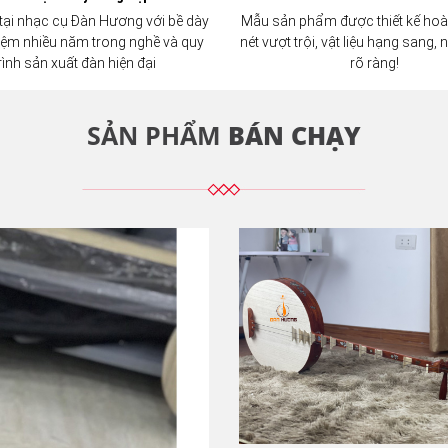
tại nhạc cụ Đàn Hương với bề dày
Mẫu sản phẩm được thiết kế hoà
iệm nhiều năm trong nghề và quy
nét vượt trội, vật liệu hạng sang,
rình sản xuất đàn hiện đại
rõ ràng!
SẢN PHẨM
BÁN CHẠY