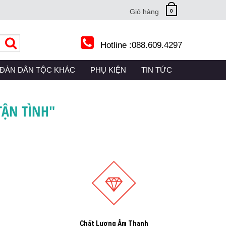
Giỏ hàng
0
Hotline :
088.609.4297
RRENT)
ĐÀN DÂN TỘC KHÁC
(CURRENT)
PHỤ KIỆN
(CURRENT)
TIN TỨC
(CURRENT)
Next
TẬN TÌNH"
Chất Lượng Âm Thanh