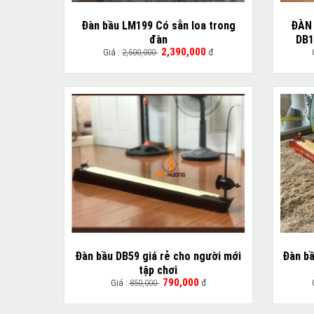
Đàn bầu LM199 Có sẵn loa trong
ĐÀN
đàn
DB1
2,390,000
Giá :
2,500,000
đ
Đàn bầu DB59 giá rẻ cho người mới
Đàn bầ
tập chơi
790,000
Giá :
850,000
đ