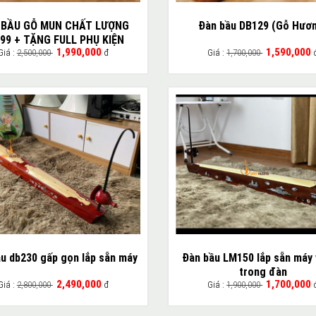
 BẦU GỖ MUN CHẤT LƯỢNG
Đàn bầu DB129 (Gỗ Hươ
99 + TẶNG FULL PHỤ KIỆN
1,990,000
1,590,000
Giá :
2,500,000
đ
Giá :
1,700,000
u db230 gấp gọn lắp sẵn máy
Đàn bầu LM150 lắp sẵn máy 
trong đàn
2,490,000
1,700,000
Giá :
2,800,000
đ
Giá :
1,900,000