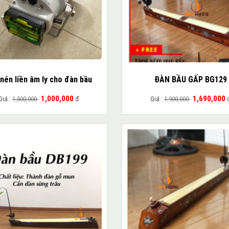
nén liền âm ly cho đàn bầu
ĐÀN BẦU GẤP BG129
1,000,000
1,690,000
Giá :
1,500,000
đ
Giá :
1,900,000