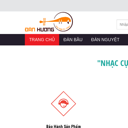
Skip
to
content
TRANG CHỦ
(CURRENT)
ĐÀN BẦU
(CURRENT)
ĐÀN NGUYỆT
(CU
Previous
"NHẠC CỤ
Bảo Hành Sản Phẩm