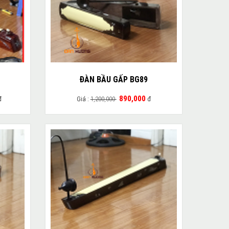
ĐÀN BẦU GẤP BG89
890,000
đ
Giá :
1,200,000
đ