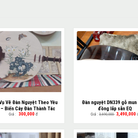
 Vụ Vẽ Đàn Nguyệt Theo Yêu
Đàn nguyệt DN339 gỗ mun
 – Biến Cây Đàn Thành Tác
đồng lắp sẵn EQ
300,000
3,490,000
Giá :
đ
Giá :
3,690,000
Phẩm Nghệ Thuật