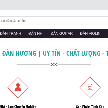
RRENT)
ĐÀN TRANH
(CURRENT)
ĐÀN NHỊ
(CURRENT)
ĐÀN GUITAR
(CURRENT)
ĐÀN VIOLIN
(CU
 ĐÀN HƯƠNG | UY TÍN - CHẤT LƯỢNG - 
Nhân Lực Chuyên Nghiệp
Sản Phẩm Tinh Xảo