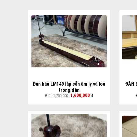
Đàn bầu LM149 lắp sẵn âm ly và loa
ĐÀN 
trong đàn
1,600,000
Giá :
1,750,000
đ