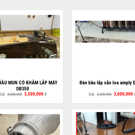
BẦU MUN CÓ KHẢM LẮP MÁY
Đàn bầu lắp sẵn loa amply 
DB350
3,500,000
3,000,000
Giá :
4,500,000
đ
Giá :
3,200,000