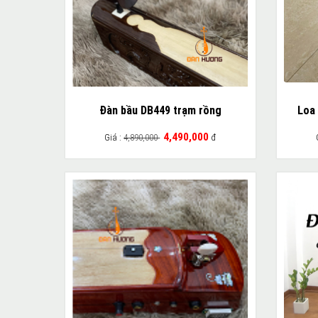
Đàn bầu DB449 trạm rồng
Loa 
4,490,000
Giá :
4,890,000
đ