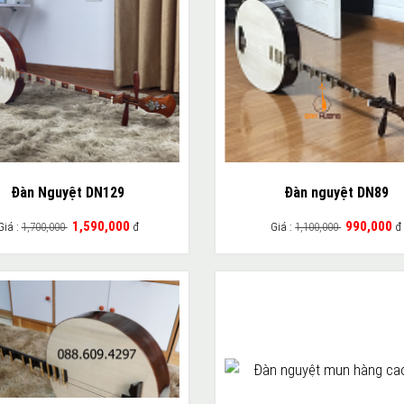
Đàn Nguyệt DN129
Đàn nguyệt DN89
1,590,000
990,000
Giá :
1,700,000
đ
Giá :
1,100,000
đ