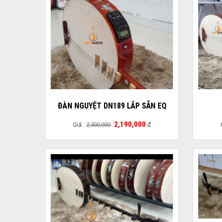
ĐÀN NGUYỆT DN189 LẮP SẴN EQ
2,190,000
Giá :
2,300,000
đ