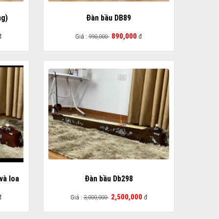
ng)
Đàn bầu DB89
890,000
đ
Giá :
990,000
đ
và loa
Đàn bầu Db298
2,500,000
đ
Giá :
3,000,000
đ