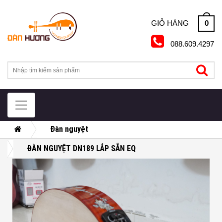
Skip
to
0
GIỎ HÀNG
content
088.609.4297
Đàn nguyệt
ĐÀN NGUYỆT DN189 LẮP SẴN EQ