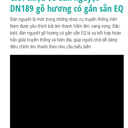
DN189 gỗ hương có gắn sẵn EQ
Đàn nguyệt là một trong những nhạc cụ truyền thống Việt
Nam được yêu thích bởi âm thanh trầm ấm, vang vọng. Đặc
biệt, đàn nguyệt gỗ hương có gắn sẵn EQ là sự kết hợp hoàn
hảo giữa truyền thống và hiện đại, giúp người chơi dễ dàng
điều chỉnh âm thanh theo nhu cầu biểu diễn.