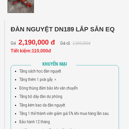
ĐÀN NGUYỆT DN189 LẮP SẴN EQ
2,190,000 đ
Giá :
Giá cũ :
2,300,000đ
Tiết kiệm:110,000đ
KHUYẾN MẠI
Tặng sách học đàn nguyệt.
Tặng thêm 1 pick gẩy .<
Đóng thùng đảm bảo khi vận chuyển.
Tặng bộ dây đàn dự phòng.
Tặng kèm bao da đàn nguyệt.
Tặng 1 thẻ thành viên giảm giá 5% khi mua hàng lần sau.
Bảo hành 12 tháng.