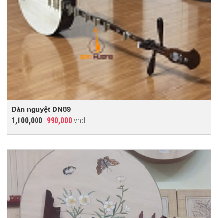
Đàn nguyệt DN89
1,100,000
990,000
vnđ