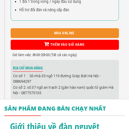
1 đổi 1 trong vòng 7 ngày đầu sử dụng.
Hỗ trợ đổi đàn và nâng cấp đàn.
MUA ONLINE
THÊM VÀO GIỎ HÀNG
Giờ làm việc: 8h00-20h00 (Tất cả các ngày)
ĐỊA CHỈ MUA HÀNG
Cơ sở 1: : Sô nhà 35 ngõ 119 đường Giáp Bát Hà Nội.-
088694297
Cơ sở 2: số 37 ngõ an trạch 2 (gần hào nam) quốc tử giám Hà
Nội - 0877575135
SẢN PHẨM ĐANG BÁN CHẠY NHẤT
Giới thiệu về đàn nguyệt