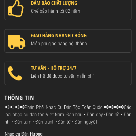
ĐẢM BẢO CHẤT LƯỢNG
Chế bảo hành tới 02 năm
GIAO HÀNG NHANH CHÓNG
Miễn phí giao hàng nội thành
TƯ VẤN - HỖ TRỢ 24/7
Liên hệ để được tư vấn miễn phí
THÔNG TIN
📢📢📢📢Phân Phối Nhạc Cụ Dân Tộc Toàn Quốc.📢📢📢📢Các
loại nhạc cụ dân tộc Việt Nam. Đàn bầu • Đàn đáy •Đàn hồ • Đàn
nhị • Đàn tam • Đàn tranh •Đàn tứ • Đàn nguyệt
Nhạc cụ Đàn Hương