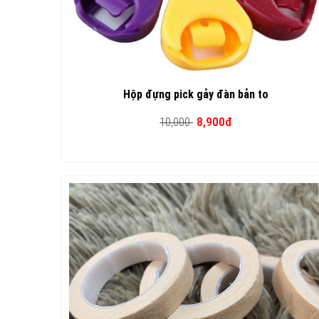
Hộp đựng pick gảy đàn bản to
8,900đ
10,000