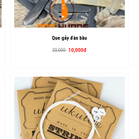
Que gảy đàn bầu
10,000đ
20,000