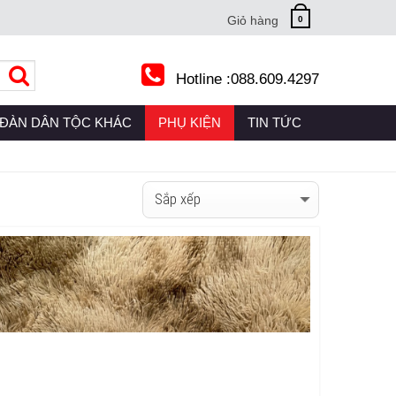
Giỏ hàng
0
Hotline :
088.609.4297
RRENT)
ĐÀN DÂN TỘC KHÁC
(CURRENT)
PHỤ KIỆN
(CURRENT)
TIN TỨC
(CURRENT)