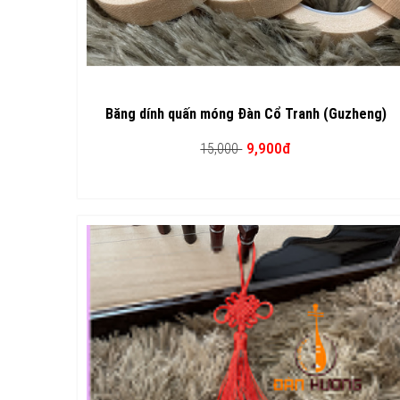
Băng dính quấn móng Đàn Cổ Tranh (Guzheng)
9,900đ
15,000