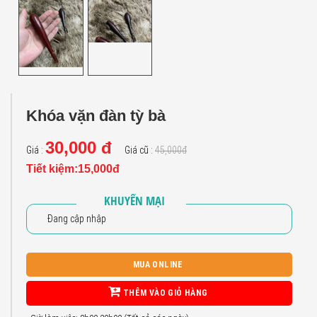
Khóa vặn đàn tỳ bà
30,000 đ
Giá :
Giá cũ :
45,000đ
Tiết kiệm:15,000đ
KHUYẾN MẠI
Đang cập nhập
MUA ONLINE
THÊM VÀO GIỎ HÀNG