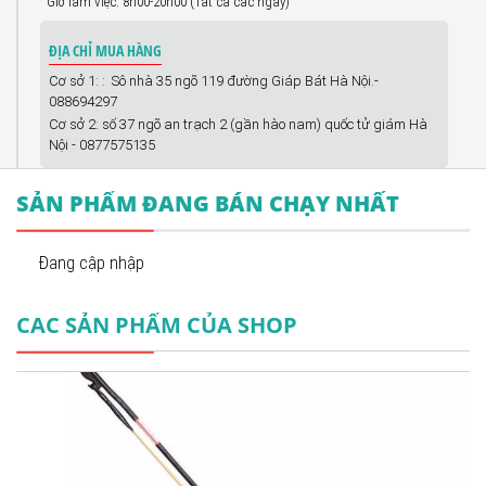
Giờ làm việc: 8h00-20h00 (Tất cả các ngày)
ĐỊA CHỈ MUA HÀNG
Cơ sở 1: : Sô nhà 35 ngõ 119 đường Giáp Bát Hà Nội.-
088694297
Cơ sở 2: số 37 ngõ an trạch 2 (gần hào nam) quốc tử giám Hà
Nội - 0877575135
SẢN PHẨM ĐANG BÁN CHẠY NHẤT
Đang cập nhập
CAC SẢN PHẨM CỦA SHOP