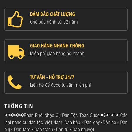
ĐẢM BẢO CHẤT LƯỢNG
Chế bảo hành tới 02 năm
GIAO HÀNG NHANH CHÓNG
Miễn phí giao hàng nội thành
TƯ VẤN - HỖ TRỢ 24/7
Liên hệ để được tư vấn miễn phí
THÔNG TIN
📢📢📢📢Phân Phối Nhạc Cụ Dân Tộc Toàn Quốc.📢📢📢📢Các
loại nhạc cụ dân tộc Việt Nam. Đàn bầu • Đàn đáy •Đàn hồ • Đàn
nhị • Đàn tam • Đàn tranh •Đàn tứ • Đàn nguyệt