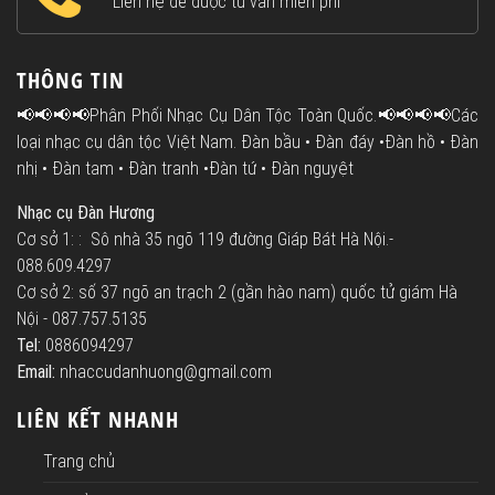
Liên hệ để được tư vấn miễn phí
THÔNG TIN
📢📢📢📢Phân Phối Nhạc Cụ Dân Tộc Toàn Quốc.📢📢📢📢Các
loại nhạc cụ dân tộc Việt Nam. Đàn bầu • Đàn đáy •Đàn hồ • Đàn
nhị • Đàn tam • Đàn tranh •Đàn tứ • Đàn nguyệt
Nhạc cụ Đàn Hương
Cơ sở 1: : Sô nhà 35 ngõ 119 đường Giáp Bát Hà Nội.-
088.609.4297
Cơ sở 2: số 37 ngõ an trạch 2 (gần hào nam) quốc tử giám Hà
Nội - 087.757.5135
Tel:
0886094297
Email:
nhaccudanhuong@gmail.com
LIÊN KẾT NHANH
Trang chủ