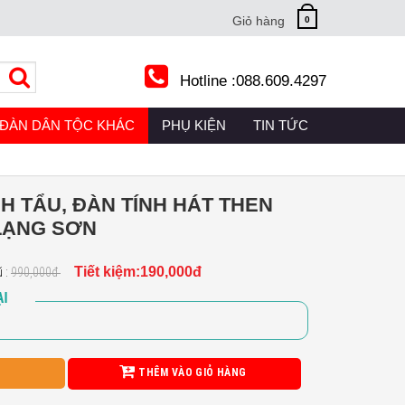
Giỏ hàng
0
Hotline :
088.609.4297
RRENT)
ĐÀN DÂN TỘC KHÁC
(CURRENT)
PHỤ KIỆN
(CURRENT)
TIN TỨC
(CURRENT)
NH TẨU, ĐÀN TÍNH HÁT THEN
LẠNG SƠN
Tiết kiệm:190,000đ
ũ :
990,000đ
I
THÊM VÀO GIỎ HÀNG