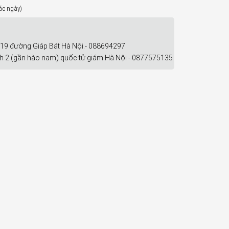
các ngày)
119 đường Giáp Bát Hà Nội.- 088694297
ch 2 (gần hào nam) quốc tử giám Hà Nội - 0877575135