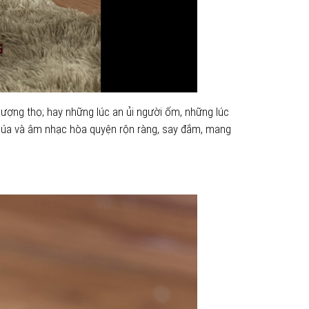
ượng thọ; hay những lúc an ủi người ốm, những lúc
u múa và âm nhạc hòa quyện rộn ràng, say đắm, mang