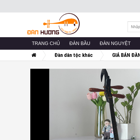
Skip
to
content
TRANG CHỦ
(CURRENT)
ĐÀN BẦU
(CURRENT)
ĐÀN NGUYỆT
(CU
Đàn dân tộc khác
GIÁ BÁN ĐÀ