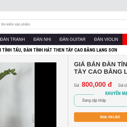
RRENT)
ĐÀN TRANH
(CURRENT)
ĐÀN NHỊ
(CURRENT)
ĐÀN GUITAR
(CURRENT)
ĐÀN VIOLIN
(CU
N TÍNH TẨU, ĐÀN TÍNH HÁT THEN TÀY CAO BẰNG LẠNG SƠN
GIÁ BÁN ĐÀN TÍ
TÀY CAO BẰNG 
800,000 đ
Giá :
Giá c
KHUYẾN MẠ
Đang cập nhập
MUA ONLINE