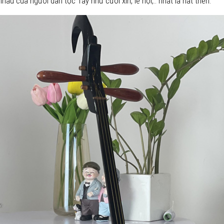
u của người dân tộc Tày như cưới xin, lễ hội,.. nhất là hát then.