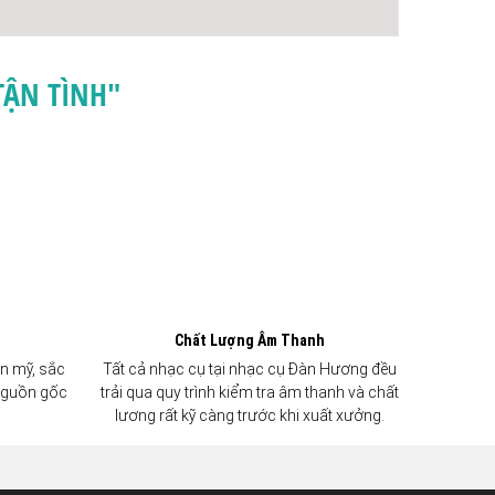
TẬN TÌNH"
Chất Lượng Âm Thanh
n mỹ, sắc
Tất cả nhạc cụ tại nhạc cụ Đàn Hương đều
 nguồn gốc
trải qua quy trình kiểm tra âm thanh và chất
lương rất kỹ càng trước khi xuất xưởng.