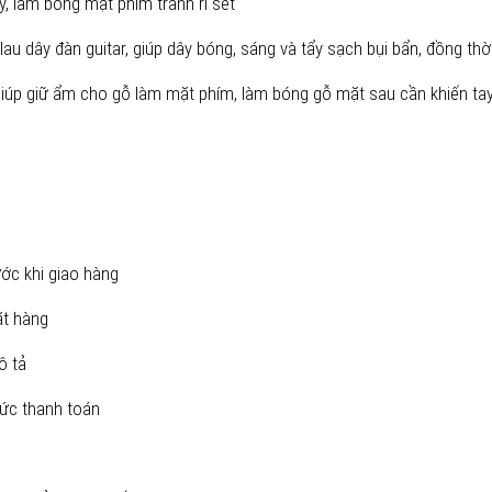
y, làm bóng mặt phím tránh rỉ sét
au dây đàn guitar, giúp dây bóng, sáng và tẩy sạch bụi bẩn, đồng thời
iúp giữ ẩm cho gỗ làm mặt phím, làm bóng gỗ mặt sau cần khiến tay n
ớc khi giao hàng
ặt hàng
ô tả
ức thanh toán