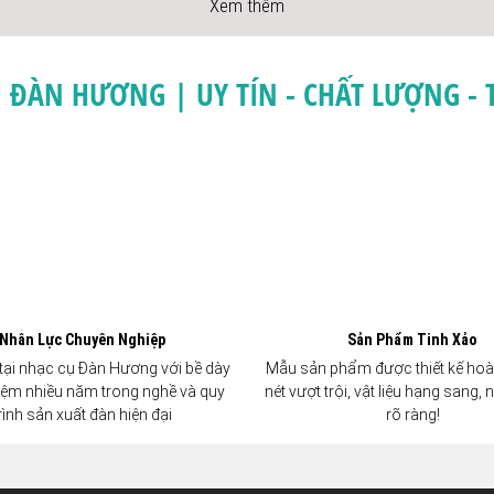
Xem thêm
 ĐÀN HƯƠNG | UY TÍN - CHẤT LƯỢNG - 
Nhân Lực Chuyên Nghiệp
Sản Phẩm Tinh Xảo
tại nhạc cụ Đàn Hương với bề dày
Mẫu sản phẩm được thiết kế hoà
iệm nhiều năm trong nghề và quy
nét vượt trội, vật liệu hạng sang,
rình sản xuất đàn hiện đại
rõ ràng!