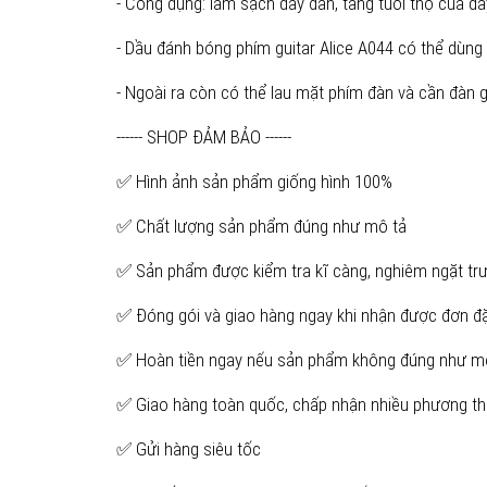
- Công dụng: làm sạch dây đàn, tăng tuổi thọ của dâ
- Dầu đánh bóng phím guitar Alice A044 có thể dùng l
- Ngoài ra còn có thể lau mặt phím đàn và cần đàn g
------ SHOP ĐẢM BẢO ------
✅ Hình ảnh sản phẩm giống hình 100%
✅ Chất lượng sản phẩm đúng như mô tả
✅ Sản phẩm được kiểm tra kĩ càng, nghiêm ngặt trư
✅ Đóng gói và giao hàng ngay khi nhận được đơn đ
✅ Hoàn tiền ngay nếu sản phẩm không đúng như m
✅ Giao hàng toàn quốc, chấp nhận nhiều phương th
✅ Gửi hàng siêu tốc