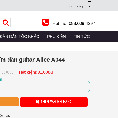
Giỏ hàng
0
Hotline :
088.609.4297
RRENT)
ĐÀN DÂN TỘC KHÁC
(CURRENT)
PHỤ KIỆN
(CURRENT)
TIN TỨC
(CURRENT)
ím đàn guitar Alice A044
Tiết kiệm:31,000đ
130,000đ
I
THÊM VÀO GIỎ HÀNG
các ngày)